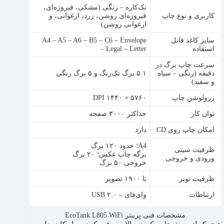
تک‌کاره – رنگی (مشکی، فیروزه‌ای،
کاربری و نوع چاپ
فیروزه‌ای روشن، زرد، ارغوانی، و
ارغوانی روشن)
سایز کاغذ قابل
A4 – A5 – A6 – B5 – C6 – Envelope
استفاده
– Legal – Letter
سرعت چاپ برگ در
دقیقه (رنگی – سیاه
۵.۱ برگ تک‌رنگ و ۵ برگ رنگی
و سفید)
رزولوشن چاپ
DPI ۱۴۴۰ × ۵۷۶۰
توان کار
حداکثر ۳۰۰۰ صفحه
امکان چاپ روی CD
دارد
A4؛ حدود ۱۲۰ برگ
ظرفیت سینی
برگه چاپ عکس؛ ۲۰ برگ
ورودی و خروجی
خروجی ۵۰ برگ
ظرفیت تونر
تا ۱۹۰۰ تصویر
ارتباطات
وای‌فای – USB ۲.۰
مشخصات فنی پرینتر EcoTank L805 WiFi