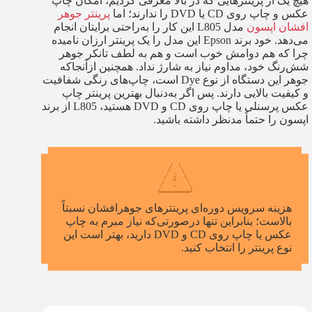
هیچ یک از پرینترهایی که در بالا معرفی کردیم، امکان چاپ
عکس و چاپ روی CD یا DVD را ندارند؛ اما
پرینتر جوهر
افشان اپسون
مدل L805 این کار را به‌راحتی برایتان انجام
می‌دهد. خود برند Epson این مدل را یک پرینتر ارزان نامیده
چرا که هم دوامش خوب است و هم به لطف تانکر جوهر
شش‌رنگ خود، مداوم نیاز به شارژ نداد. همچنین ازآنجاکه
جوهر این دستگاه از نوع Dye است، چاپ‌های رنگی شفافیت
و کیفیت بالایی دارند. پس اگر به‌دنبال بهترین پرینتر چاپ
عکس پرسنلی یا چاپ روی CD و DVD هستید، L805 از برند
اپسون را حتماً مدنظر داشته باشید.
هزینه سرویس دوره‌ای پرینترهای جوهرافشان نسبتاً
بالاست؛ بنابراین تنها درصورتی‌که نیاز مبرم به چاپ
عکس یا چاپ روی CD و DVD دارید، بهتر است این
نوع پرینتر را انتخاب کنید.