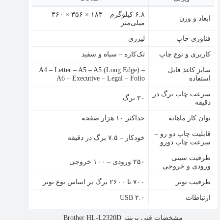
۶.۸ کیلوگرم – ۱۸۳ × ۳۵۶ × ۳۶۰
ابعاد و وزن
میلی‌متر
فناوری چاپ
لیزری
کاربری و نوع چاپ
تک‌کاره – سیاه و سفید
سایز کاغذ قابل
A4 – Letter – A5 – A5 (Long Edge) –
استفاده
A6 – Executive – Legal – Folio
سرعت چاپ برگ در
۳۰ برگ
دقیقه
توان کار ماهانه
حداکثر ۱۰ هزار صفحه
قابلیت چاپ دو رو –
خودکار – ۷.۵ برگ در دقیقه
سرعت چاپ دورو
ظرفیت سینی
۲۵۰ ورودی – ۱۰۰ خروجی
ورودی و خروجی
ظرفیت تونر
۷۰۰ تا ۲۶۰۰ برگ بر اساس نوع تونر
ارتباطات
USB ۲.۰
مشخصات فنی پرینتر Brother HL-L2320D