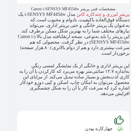
مشخصات فنی پرینتر Canon i-SENSYS MF455dw
پرینتر لیزری و چندکاره کانن
مدل i-SENSYS MF445dw یک
دستگاه فوق‌العاده باکیفیت، بادوام و محبوب است که
به‌عنوان یک پرینتر خانگی و حتی پرینتر اداری، می‌تواند
نیازهای مختلف شما را به بهترین شکل ممکن برطرف کند.
این پرینتر را باید به‌نوعی، نسخه ارتقایافته مدل بالا (Canon i-
SENSYS MF455dw) در نظر گرفت. محصولی که هم
سرعت بیشتری دارد و هم از دوام بالاتری (۸۰ هزار صفحه)
برخوردار است.
این پرینتر اداری و خانگی از یک نمایشگر لمسی رنگی
به‌اندازه ۱۲.۷ سانتی‌متر بهره می‌برد که کارکردن با آن را به
کاری لذت‌بخش و بسیار ساده تبدیل می‌کند. از مزایای این
محصول می‌توان به امکان چاپ، اسکن و کپی دورو خودکار
اشاره کرد که سرعت کار با آن را به شکل چشمگیری
افزایش می‌دهد.
چهارکاره بودن