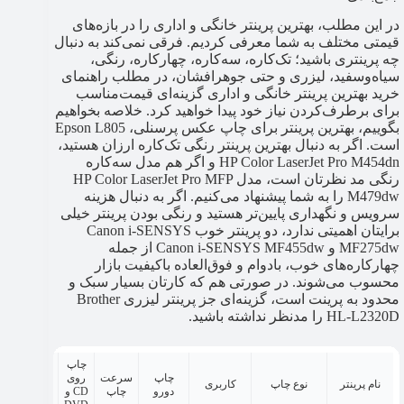
در این مطلب، بهترین پرینتر خانگی و اداری را در بازه‌های
قیمتی مختلف به شما معرفی کردیم. فرقی نمی‌کند به دنبال
چه پرینتری باشید؛ تک‌کاره، سه‌کاره، چهارکاره، رنگی،
سیاه‌وسفید، لیزری و حتی جوهرافشان، در مطلب راهنمای
خرید بهترین پرینتر خانگی و اداری گزینه‌ای قیمت‌مناسب
برای برطرف‌کردن نیاز خود پیدا خواهید کرد. خلاصه بخواهیم
بگوییم، بهترین پرینتر برای چاپ عکس پرسنلی، Epson L805
است. اگر به دنبال بهترین پرینتر رنگی تک‌کاره ارزان هستید،
HP Color LaserJet Pro M454dn و اگر هم مدل سه‌کاره
رنگی مد نظرتان است، مدل HP Color LaserJet Pro MFP
M479dw را به شما پیشنهاد می‌کنیم. اگر به دنبال هزینه
سرویس و نگهداری پایین‌تر هستید و رنگی بودن پرینتر خیلی
برایتان اهمیتی ندارد، دو پرینتر خوب Canon i-SENSYS
MF275dw و Canon i-SENSYS MF455dw از جمله
چهارکاره‌های خوب، بادوام و فوق‌العاده باکیفیت بازار
محسوب می‌شوند. در صورتی هم که کارتان بسیار سبک و
محدود به پرینت است، گزینه‌ای جز پرینتر لیزری Brother
HL-L2320D را مدنظر نداشته باشید.
چاپ
توان
چاپ
سرعت
روی
نام پرینتر
نوع چاپ
کاربری
کارکرد
دورو
چاپ
CD و
ماهانه