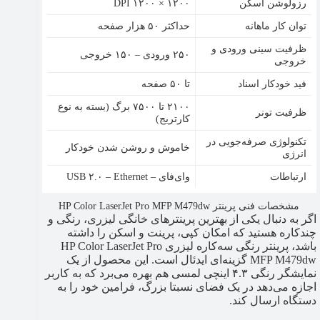
رزولوشن اسکن
DPI ۱۲۰۰ × ۱۲۰۰
توان کار ماهانه
حداکثر ۵۰ هزار صفحه
ظرفیت سینی ورودی و
۲۵۰ ورودی – ۱۵۰ خروجی
خروجی
فید خودکار اسناد
تا ۵۰ صفحه
۲۱۰۰ تا ۷۵۰۰ برگ (بسته به نوع
ظرفیت تونر
کارتریج)
تکنولوژی صرفه‌جویی در
خاموش و روشن شدن خودکار
انرژی
ارتباطات
وای‌فای – USB ۲.۰ – Ethernet
مشخصات فنی پرینتر HP Color LaserJet Pro MFP M479dw
اگر به دنبال یکی از بهترین پرینترهای خانگی لیزری، رنگی و
چندکاره هستید که امکان کپی، پرینت و اسکن را داشته
باشد، پرینتر رنگی سه‌کاره لیزری HP Color LaserJet Pro
MFP M479dw گزینه‌ای ایدئال است. این محصول از یک
نمایشگر رنگی ۴.۳ اینچی لمسی هم بهره می‌برد که به کاربر
اجازه می‌دهد در یک فضای نسبتا بزرگ، فرامین خود را به
دستگاه ارسال کند.