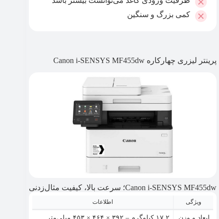
ظرفیت ورودی کاغذ می‌توانست بیشتر باشد
کمی بزرگ و سنگین
پرینتر لیزری چهارکاره Canon i-SENSYS MF455dw
Canon i-SENSYS MF455dw؛ سرعت بالا، کیفیت مثال‌زدنی
ویژگی
اطلاعات
ابعاد و وزن
۱۷.۲ کیلوگرم – ۳۹۲ × ۴۶۴ × ۴۵۳ میلی‌متر