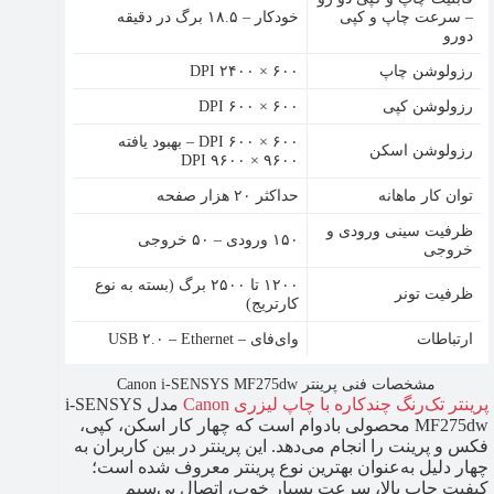
– سرعت چاپ و کپی
خودکار – ۱۸.۵ برگ در دقیقه
دورو
رزولوشن چاپ
۶۰۰ × ۲۴۰۰ DPI
رزولوشن کپی
DPI ۶۰۰ × ۶۰۰
۶۰۰ × ۶۰۰ DPI – بهبود یافته
رزولوشن اسکن
۹۶۰۰ × ۹۶۰۰ DPI
توان کار ماهانه
حداکثر ۲۰ هزار صفحه
ظرفیت سینی ورودی و
۱۵۰ ورودی – ۵۰ خروجی
خروجی
۱۲۰۰ تا ۲۵۰۰ برگ (بسته به نوع
ظرفیت تونر
کارتریج)
ارتباطات
وای‌فای – USB ۲.۰ – Ethernet
مشخصات فنی پرینتر Canon i-SENSYS MF275dw
پرینتر تک‌رنگ چندکاره با چاپ لیزری Canon
مدل i-SENSYS
MF275dw محصولی بادوام است که چهار کار اسکن، کپی،
فکس و پرینت را انجام می‌دهد. این پرینتر در بین کاربران به
چهار دلیل به‌عنوان بهترین نوع پرینتر معروف شده است؛
کیفیت چاپ بالا، سرعت بسیار خوب، اتصال بی‌سیم