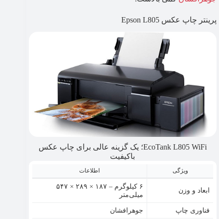
پرینتر چاپ عکس Epson L805
EcoTank L805 WiFi؛ یک گزینه عالی برای چاپ عکس
باکیفیت
ویژگی
اطلاعات
۶ کیلوگرم – ۱۸۷ × ۲۸۹ × ۵۴۷
ابعاد و وزن
میلی‌متر
فناوری چاپ
جوهرافشان