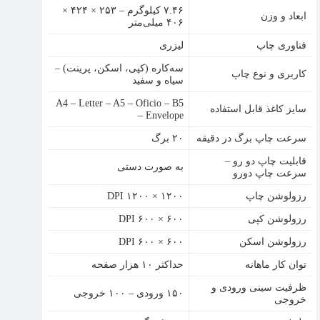
۷.۴۶ کیلوگرم – ۲۵۳ × ۴۲۴ ×
ابعاد و وزن
۴۰۶ میلی‌متر
فناوری چاپ
لیزری
سه‌کاره (کپی، اسکن، پرینت) –
کاربری و نوع چاپ
سیاه و سفید
A4 – Letter – A5 – Oficio – B5
سایز کاغذ قابل استفاده
– Envelope
سرعت چاپ برگ در دقیقه
۲۰ برگ
قابلیت چاپ دو رو –
به صورت دستی
سرعت چاپ دورو
رزولوشن چاپ
۱۲۰۰ × ۱۲۰۰ DPI
رزولوشن کپی
DPI ۶۰۰ × ۶۰۰
رزولوشن اسکن
۶۰۰ × ۶۰۰ DPI
توان کار ماهانه
حداکثر ۱۰ هزار صفحه
ظرفیت سینی ورودی و
۱۵۰ ورودی – ۱۰۰ خروجی
خروجی