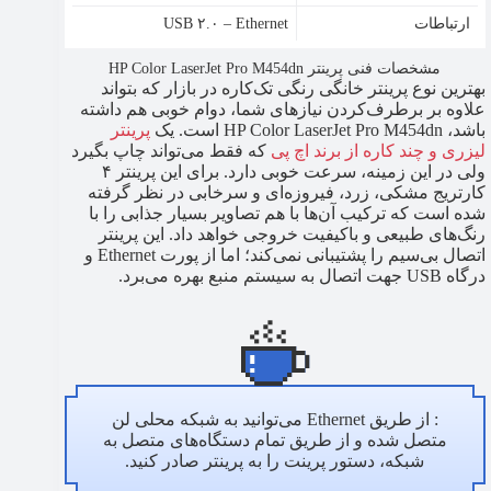
ارتباطات
USB ۲.۰ – Ethernet
مشخصات فنی پرینتر HP Color LaserJet Pro M454dn
بهترین نوع پرینتر خانگی رنگی تک‌کاره در بازار که بتواند
علاوه بر برطرف‌کردن نیازهای شما، دوام خوبی هم داشته
باشد، HP Color LaserJet Pro M454dn است. یک
پرینتر
لیزری و چند کاره از برند اچ پی
که فقط می‌تواند چاپ بگیرد
ولی در این زمینه، سرعت خوبی دارد. برای این پرینتر ۴
کارتریج مشکی، زرد، فیروزه‌ای و سرخابی در نظر گرفته
شده است که ترکیب آن‌ها با هم تصاویر بسیار جذابی را با
رنگ‌های طبیعی و باکیفیت خروجی خواهد داد. این پرینتر
اتصال بی‌سیم را پشتیبانی نمی‌کند؛ اما از پورت Ethernet و
درگاه USB جهت اتصال به سیستم منبع بهره می‌برد.
: از طریق Ethernet می‌توانید به شبکه محلی لن
متصل شده و از طریق تمام دستگاه‌های متصل به
شبکه، دستور پرینت را به پرینتر صادر کنید.