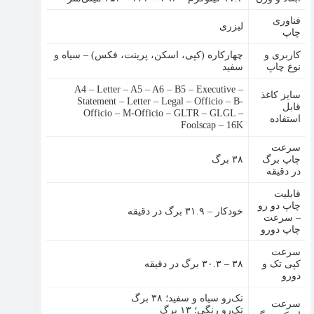
فناوری
لیزری
چاپ
کاربری و
چهارکاره (کپی، اسکن، پرینت، فکس) – سیاه و
نوع چاپ
سفید
A4 – Letter – A5 – A6 – B5 – Executive –
سایز کاغذ
Statement – Letter – Legal – Officio – B-
قابل
Officio – M-Officio – GLTR – GLGL –
استفاده
Foolscap – 16K
سرعت
چاپ برگ
۳۸ برگ
در دقیقه
قابلیت
چاپ دو رو
خودکار – ۳۱.۹ برگ در دقیقه
– سرعت
چاپ دورو
سرعت
کپی تک و
۳۸ – ۳۰.۳ برگ در دقیقه
دورو
تک‌رو سیاه و سفید؛ ۳۸ برگ
سرعت
تک‌رو رنگی؛ ۱۳ برگ