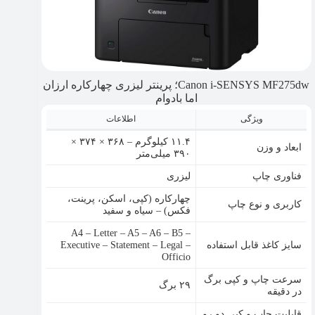
Canon i-SENSYS MF275dw؛ پرینتر لیزری چهارکاره ارزان
اما بادوام
ویژگی
اطلاعات
۱۱.۴ کیلوگرم – ۳۶۸ × ۳۷۴ ×
ابعاد و وزن
۳۹۰ میلی‌متر
فناوری چاپ
لیزری
چهارکاره (کپی، اسکن، پرینت،
کاربری و نوع چاپ
فکس) – سیاه و سفید
A4 – Letter – A5 – A6 – B5 –
سایز کاغذ قابل استفاده
Executive – Statement – Legal –
Officio
سرعت چاپ و کپی برگ
۲۹ برگ
در دقیقه
قابلیت چاپ و کپی دو رو