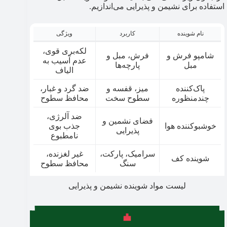
استفاده برای نشیمن و پذیرایی می‌اندازیم.
نام شوینده
کاربرد
ویژگی
لکه‌بری قوی،
شامپو فرش و
فرش، مبل و
عدم آسیب به
مبل
پارچه‌ها
الیاف
پاک‌کننده
میز، قفسه و
ضد گرد و غبار،
چندمنظوره
سطوح سخت
محافظ سطوح
ضد آلرژی،
فضای نشمین و
خوشبوکننده هوا
جذب بوی
پذیرایی
نامطبوع
سرامیک، پارکت،
غیر لغزنده،
شوینده کف
سنگ
محافظ سطوح
لیست مواد شوینده نشیمن و پذیرایی