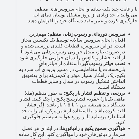
با رعایت چند نکته ساده و انجام سرویس‌های منظم،
می‌توانید تا حد زیادی از بروز مشکل نوسان دمای آب
جلوگیری کرده و عمر مفید دستگاه خود را افزایش دهید.
سرویس دوره‌ای و رسوب‌زدایی منظم:
مهم‌ترین
اقدام، انجام سرویس سالانه توسط یک تکنسین مجاز
است. در این سرویس، قطعات کلیدی بررسی شده و
در صورت نیاز، مبدل حرارتی رسوب‌زدایی می‌شود تا
از افت فشار و کاهش راندمان حرارتی جلوگیری شود.
نصب فیلتر رسوب‌گیر:
استفاده از فیلترهای
پلی‌فسفات یا مغناطیسی در مسیر ورودی آب سرد به
پکیج، یک راهکار بسیار موثر و کم‌هزینه برای به‌تعویق
انداختن تشکیل رسوب در مبدل و سایر قطعات
دستگاه است.
بررسی و تنظیم فشار بار پکیج:
به طور منظم (مثلا
ماهی یک‌بار) عقربه فشارسنج پکیج را چک کنید. فشار
دستگاه باید همیشه بین ۱ تا ۱.۵ بار باشد. اگر فشار
افت کرده باشد، با استفاده از شیر پرکن، آن را به حد
استاندارد برسانید تا از ورود هوا به سیستم جلوگیری
کنید.
هواگیری صحیح پکیج و رادیاتورها:
در ابتدای هر فصل
سرما، رادیاتورهای خود را هواگیری کنید. این کار ساده