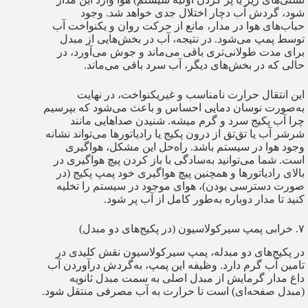
شود، گردش آب دچار اختلال جدی خواهد شد. وجود
حباب‌های هوا در مدار، مانع از حرکت روان و یکنواخت آب
توسط پمپ می‌شود. در نتیجه، آب در بخش‌هایی از مبدل
برای مدت طولانی‌تری باقی می‌ماند و جوش می‌آورد، در
حالی که در بخش‌های دیگر، آب سرد باقی می‌ماند.
این انتقال حرارت نامناسب و غیریکنواخت، در نهایت
به‌صورت نوسان دمایی احساس و باعث می‌شود که بپرسیم
چرا آب پکیج سرد و گرم میشه​. شنیدن صداهایی مانند
شرشر آب یا تق‌تق از درون پکیج یا رادیاتورها می‌تواند نشانه
وجود هوا در سیستم باشد. راه‌حل این مشکل، هواگیری
است. شما می‌توانید به‌سادگی با باز کردن پیچ هواگیری در
بالای رادیاتورها و همچنین پیچ هواگیری خود پمپ پکیج (در
صورت دسترسی بودن)، هوای موجود در سیستم را تخلیه
کنید تا مدار دوباره به‌طور کامل از آب پر شود.
۷. خرابی پمپ سیرکولاسیون (در پکیج‌های دو مبدل)
در پکیج‌های دو مبدله، پمپ سیرکولاسیون نقش کلیدی در
تامین آب گرم دارد. وظیفه این پمپ، به‌گردش درآوردن آب
داغ مدار گرمایش از مبدل اصلی به سمت مبدل ثانویه
(مبدل صفحه‌ای) است تا حرارت به آب مصرفی منتقل شود.