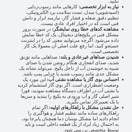
نکنید.
نیاز به ابزار تخصصی:
کارهایی مانند رسوب‌زدایی
(اسیدشویی) مبدل، تست سلامت برد الکترونیکی،
تنظیم دقیق شعله و فشار گاز، نیازمند ابزار و دانش
فنی است که در اختیار افراد عادی نیست.
مشاهده کدهای خطا روی نمایشگر:
در صورت بروز
مشکل فنی در پکیج‌های دیجیتال، یک کد خطا نمایش
داده می‌شود. اگرچه می‌توانید معنی کد را در اینترنت
جستجو کنید، اما رفع علت اصلی آن معمولا یک کار
تخصصی است.
شنیدن صداهای غیرعادی و بلند:
صداهایی مانند تق‌تق
شدید، صدای انفجاری هنگام روشن شدن یا صدای
شبیه به جوشیدن آب از داخل پکیج، می‌تواند نشانه یک
مشکل جدی مانند رسوب شدید یا خرابی پمپ باشد.
احساس بوی گاز یا مشاهده نشتی آب:
این مورد یک
وضعیت اضطراری است. اگر بوی گاز استشمام کردید
یا نشتی آب در اطراف دستگاه مشاهده نمودید، فورا
شیر اصلی گاز و آب ورودی به پکیج را ببندید و سریعا
با یک تعمیرکار تماس بگیرید.
حل نشدن مشکل با راهکارهای اولیه:
اگر تمام
راهکارهای ساده مانند تنظیم فشار و هواگیری را
انجام دادید اما مشکل نوسان دما همچنان پابرجا بود،
به احتمال زیاد ایراد از یک قطعه داخلی است و باید
توسط متخصص بررسی شود.