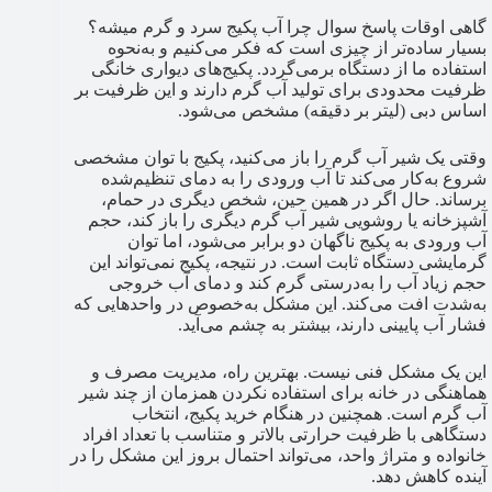
گاهی اوقات پاسخ سوال چرا آب پکیج سرد و گرم میشه؟
بسیار ساده‌تر از چیزی است که فکر می‌کنیم و به‌نحوه
استفاده ما از دستگاه برمی‌گردد. پکیج‌های دیواری خانگی
ظرفیت محدودی برای تولید آب گرم دارند و این ظرفیت بر
اساس دبی (لیتر بر دقیقه) مشخص می‌شود.
وقتی یک شیر آب گرم را باز می‌کنید، پکیج با توان مشخصی
شروع به‌کار می‌کند تا آب ورودی را به دمای تنظیم‌شده
برساند. حال اگر در همین حین، شخص دیگری در حمام،
آشپزخانه یا روشویی شیر آب گرم دیگری را باز کند، حجم
آب ورودی به پکیج ناگهان دو برابر می‌شود، اما توان
گرمایشی دستگاه ثابت است. در نتیجه، پکیج نمی‌تواند این
حجم زیاد آب را به‌درستی گرم کند و دمای آب خروجی
به‌شدت افت می‌کند. این مشکل به‌خصوص در واحدهایی که
فشار آب پایینی دارند، بیشتر به چشم می‌آید.
این یک مشکل فنی نیست. بهترین راه، مدیریت مصرف و
هماهنگی در خانه برای استفاده نکردن همزمان از چند شیر
آب گرم است. همچنین در هنگام خرید پکیج، انتخاب
دستگاهی با ظرفیت حرارتی بالاتر و متناسب با تعداد افراد
خانواده و متراژ واحد، می‌تواند احتمال بروز این مشکل را در
آینده کاهش دهد.