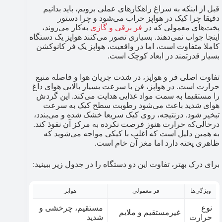
قبل از اینکه به سراغ راهکارهای عملی برویم، باید بدانیم
دقیقا چرا کیک در هواپز خراب می‌شود و چرا دستور
پخت‌های معمولی که در
فر برقی و گازی
به‌کار می‌روند،
اینجا جواب نمی‌دهند. بسیاری تصور می‌کنند هواپز یک دستگاه
کاملا متفاوت است، اما در واقعیت، هواپز یک فر کانوکشن
بسیار قدرتمند در ابعاد کوچک است.
تفاوت اصلی فر و هواپز، در شدت جریان هوا و فاصله منبع
حرارت است. در هواپز، فن با سرعت بسیار بالایی هوای داغ
را مستقیما به سمت مواد غذایی هدایت می‌کند. این گردش
هوای شدید باعث می‌شود رطوبت سطح کیک به سرعت
تبخیر شود. درنتیجه، روی کیک سریعا خشک شده و می‌بندد،
درحالی‌که حرارت هنوز فرصت نکرده به مرکز آن نفوذ کند.
به همین دلیل است که اغلب با کیکی مواجه می‌شوید که
ظاهری پخته دارد اما مغز آن خام است.
برای درک بهتر، تفاوت این دو دستگاه را در جدول زیر ببینید:
ویژگی‌ها
فر معمولی
هواپز
نوع
مستقیم، چرخشی و
غیرمستقیم و ملایم
حرارت
شدید