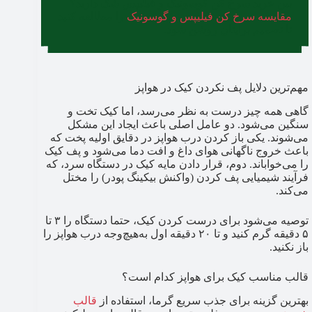
بین خرید سرخ کن گوسونیک و فیلیپس شک دارید؟
مقایسه سرخ کن فیلیپس و گوسونیک
را مطالعه کنید
تا تصمیم برایتان روشن شود.
مهم‌ترین دلایل پف نکردن کیک در هواپز
گاهی همه چیز درست به نظر می‌رسد، اما کیک تخت و
سنگین می‌شود. دو عامل اصلی باعث ایجاد این مشکل
می‌شوند. یکی باز کردن درب هواپز در دقایق اولیه پخت که
باعث خروج ناگهانی هوای داغ و افت دما می‌شود و پف کیک
را می‌خواباند. دوم، قرار دادن مایه کیک در دستگاه سرد، که
فرآیند شیمیایی پف کردن (واکنش بیکینگ پودر) را مختل
می‌کند.
توصیه می‌شود برای درست کردن کیک، حتما دستگاه را ۳ تا
۵ دقیقه گرم کنید و تا ۲۰ دقیقه اول به‌هیچ‌وجه درب هواپز را
باز نکنید.
قالب مناسب کیک برای هواپز کدام است؟
بهترین گزینه برای جذب سریع گرما، استفاده از
قالب