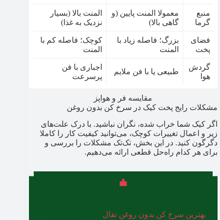
منبع
معمولا المنت پایین (و
المنت بالا (بسیار
گرما
گاهی بالا)
نزدیک به غذا)
فضای
بزرگ؛ فاصله زیاد با
کوچک؛ فاصله کم با
پخت
المنت
المنت
گردش
اجباری با فن
طبیعی یا با فن ملایم
هوا
پرسرعت
مقایسه فر و هواپز
مشکلات رایج پخت کیک در سرخ کن بدون روغن
اگر کیک شما خراب شده، نگران نباشید. با درک علت‌های
زیر و اعمال تغییرات کوچک، می‌توانید کیفیت کار را کاملا
دگرگون کنید. در این بخش، تک‌تک مشکلات را بررسی و
برای هر کدام راه‌حل قطعی ارائه می‌دهیم.
در انتخاب مدل سرخ کن تردید دارید، راهنمای خرید
بهترین سرخ کن بدون روغن تفال
، تصمیم‌گیری را