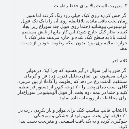
۳. مدیریت المنت بالا برای حفظ رطوبت
اگر حس کردید روی کیک خیلی زود رنگ گرفته اما هنوز
زمان پخت باقی مانده، بلافاصله روی آن را با یک تکه فویل
آلومینیومی بپوشانید (حتما روی فویل چند سوراخ ریز ایجاد
کنید تا بخار کیک خارج شود). این کار مانع از تابش مستقیم
المنت بالا به سطح کیک شده و اجازه می‌دهد مغز کیک با
حرارت ملایم‌تری بپزد، بدون اینکه رطوبت خود را از دست
بدهد.
کلام آخر
اگر هنوز با این سوال درگیر هستید که چرا کیک در هواپز
خراب می‌شود، این اتفاق به‌دلیل قدرت زیاد فن و گرمای
مستقیم المنت رخ می‌دهد که رطوبت را کاملا از بین می‌برد.
کافی است دمای پخت را ۲۰ درجه کم‌تر از دستور فر تنظیم
کنید و حتما در نیمه دوم پخت، از فویل آلومینیومی سوراخ‌دار
برای محافظت از رویه استفاده نمایید.
با انتخاب قالب مناسب کیک برای هواپز و باز نکردن درب در
۲۰ دقیقه اول پخت، می‌توانید از خشکی و سوختگی
جلوگیری کرده و به یک بافت اسفنجی و مغزپخت دست پیدا
کنید.