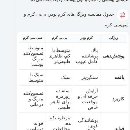
جدول مقایسه ویژگی‌های کرم پودر، بی‌بی کرم و
سی‌سی کرم
ویژگی
کرم پودر
بی بی کرم
سی سی کرم
متوسط،
بالا،
متوسط تا
تصحیح‌کنند
پوشش‌دهی
پوشاننده‌
کم، ظاهری
ه رنگ
کامل عیوب
طبیعی‌تر
پوست
سبک تا
بافت
سنگین‌تر
سبک
متوسط
آرایش
استفاده
تصحیح‌کنند
حرفه ای و
روزمره
کاربرد
ه رنگ و
موقعیت
برای ظاهر
درمانی
خاص
طبیعی
مرطوب‌کنن
پوشانندگی
ده،
فواید
قوی،
فواید
محافظت
درمانی و