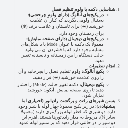
شناسایی دکمه یا ولوم تنظیم فصل
در پکیج‌های آنالوگ (دارای ولوم چرخشی):
به‌دنبال ولومی بگردید که کنار آن علامت
خورشید (☀️) برای تابستان و علامت برف (❄️)
برای زمستان وجود دارد.
در پکیج‌های دیجیتال (دارای صفحه نمایش):
معمولا یک دکمه با عنوان Mode یا با شکل‌های
مشابه وجود دارد که با فشردن آن می‌توانید
حالت دستگاه را بین زمستانه و تابستانه تغییر
دهید.
انجام تنظیمات
پکیج آنالوگ:
ولوم تنظیم فصل را بچرخانید و آن
را روی علامت خورشید (☀️) قرار دهید.
پکیج دیجیتال:
دکمه تغییر حالت (Mode) را فشار
دهید تا روی صفحه نمایش، آیکون خورشید
نمایان شود.
بستن شیرهای رفت و برگشت رادیاتور (اختیاری اما
پیشنهادی):
در زیر پکیج معمولا چهار لوله با شیر وجود
دارد. دو شیری که قطر لوله بزرگ‌تری دارند (معمولا
سایز ¾)، مربوط به مدار رادیاتورها هستند. اهرم این
دو شیر را در حالتی قرار دهید که بر مسیر لوله عمود
باشند تا بسته شوند.