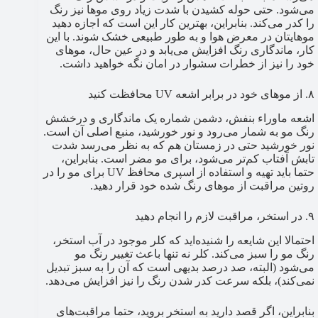
می‌شود. حتی حوله کشیدن با شدت زیاد روی موها نیز رنگ
را کدر می‌کند. بنابراین، بهترین کار این است که اجازه دهید
موهایتان در معرض هوا و به طور طبیعی خشک شوند. با این
کار، ماندگاری رنگ افزایش می‌یابد و در عین حال، موهای
خود را نیز از خطرات سشوار در امان نگه خواهید داشت.
۸. از موهای خود در برابر اشعه UV محافظت کنید
اشعه ماوراء بنفش، دشمن شماره یک ماندگاری و درخشش
رنگ مو به شمار می‌رود و نور خورشید، منبع اصلی آن است.
نور خورشید حتی در زمستان هم که به نظر می‌رسد شدت
تابش آفتاب کم‌تر می‌شود، برای مو مضر است. بنابراین،
حتما باید تهیه و استفاده از اسپری محافظ UV برای مو را در
روتین مراقبت از موهای رنگ شده خود قرار دهید.
۹. در استخر، مراقبت لازم را انجام دهید
احتمالا این شایعه را شنیده‌اید که کلر موجود در آب استخر،
رنگ مو را سبز می‌کند. کلر نه تنها باعث تغییر رنگ مو
می‌شود (البته، صد درصد بدیهی است که آن را به سبز تبدیل
نمی‌کند)، بلکه سرعت کدر شدن رنگ را نیز افزایش می‌دهد.
بنابراین، اگر قصد دارید به استخر بروید، حتما مراقبت‌های