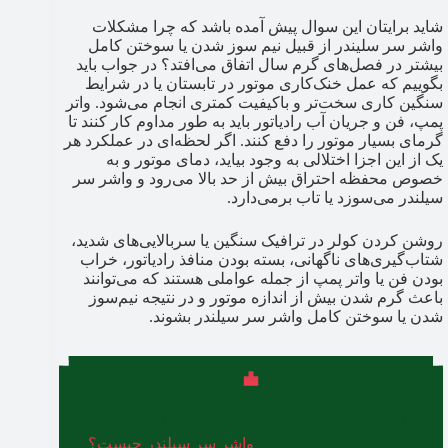
شاید برایتان این سوال پیش آمده باشد که چرا مشکلات
واشر سر سلیندر از قبیل نیم سوز شدن یا سوختن کامل
بیشتر در فصل‌های گرم سال اتفاق می‌افتد؟ در جواب باید
بگوییم که عمل خنک‌کاری موتور در تابستان یا در شرایط
سنگین کاری سخت‌تر و باکیفیت کمتری انجام می‌شود. واتر
پمپ، فن و جریان آب رادیاتور باید به طور مداوم کار کنند تا
گرمای بسیار موتور را دفع کنند. اگر لحظه‌ای در عملکرد هر
یک از این اجزا اختلالی به وجود بیاید، دمای موتور و به
خصوص محفظه احتراق بیش از حد بالا می‌رود و واشر سر
سیلندر می‌سوزد یا تاب برمی‌دارد.
روشن کردن کولر در ترافیک سنگین یا سربالایی‌های شدید،
شتاب‌گیری‌های ناگهانی، بسته بودن منافذ رادیاتور، خراب
بودن فن یا واتر پمپ از جمله عواملی هستند که می‌توانند
باعث گرم شدن بیش از اندازه موتور و در نتیجه نیم‌سوز
شدن یا سوختن کامل واشر سر سیلندر بشوند.
برای آشنایی بیشتر با ساختار و وظیفه واشر سر
سیلندر می‌تواند از مطلب
واشر سر سیلندر چیست؟