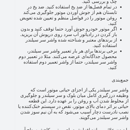
چک و بررسی کنید.
در تمام فصل‌ها از ضد یخ استفاده کنید. ضد یخ در
تابستان هم از جوش آوردن موتور جلوگیری می‌کند
روغن موتور را در فواصل منظم و تعیین شده تعویض
کنید.
اگر موتور خودرو جوش آورد حتما توقف کنید و بدون
باز کردن در رادیاتور آب سرد روی درپوش آن بریزید.
از برندهای معتبر و شناخته شده واشر سر سیلندر
استفاده کنید.
برخی برندها برای هر بار تعمیر واشر سر سیلندر،
محصول جداگانه‌ای عرضه می‌کنند. مثلا در تعمیر دوم
واشر سر سیلندر، حتما از واشر تعمیر دوم استفاده
کنید.
جمع‌بندی
واشر سر سیلندر یکی از اجزای حیاتی موتور است که
وظیفه درزگیری کامل میان بلوک و سر سیلندر و جلوگیری
از مخلوط شدن آب و روغن را بر عهده دارد. این قطعه
حیاتی بر اثر دمای بالای موتور، نقص در سیستم خنک‌کننده یا
نصب نادرست دچار آسیب می‌شود که به آن نیم سوز شدن
واشر سر سیلندر می‌گویند.
با دیدن علائمی مانند افزایش دمای موتور، کاهش سطح آب