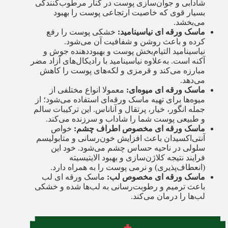
شادابی و جوان‌سازی پوست در کنار مرطوب‌کنندگی
بسیار قوی که خاصیت ارتجاعی پوست را بهبود
می‌بخشد.
ماسک ورقه ‌ای نیاسینامید:
خشکی پوست را رفع
کرده و باعث روشن و شفافیت آن می‌شود.
نیاسینامید التیام‌بخش پوست و بهبود‌دهنده جوش و
آکنه است. به‌علاوه نیاسینامید با رادیکال‌های آزاد مضر
مبارزه می‌کند و قرمزی و لکه‌های پوست را کاهش
می‌دهد.
ماسک ورقه ‌ای میوه‌ای:
معمولا انواع مختلفی از
میوه‌ها برای تهیه ماسک ورقه‌ای استفاده می‌شود؛ از
جمله انگور، خیار، پرتقال و آناناس. این ترکیبات سالم
و طبیعی پوست شما را شاداب و سرزنده می‌کند.
ماسک ورقه‌ ای مخصوص اطراف چشم:
خواص
آنتی‌اکسیدان باعث افزایش خون‌رسانی و متابولیسم
سلولی در ناحیه حساس چشم می‌شود. خود این
فرایند نتیجه کلاژن‌سازی و بهبود الایتیسیته
(انعطاف‌پذیری) و نرمی پوست را به همراه دارد.
ماسک ورقه ‌ای مخصوص لب:
ماسک ورقه ای لب
باعث ترمیم و رطوبت‌رسانی به لب‌ها شده و خشکی
لب‌ها را درمان می‌کند.