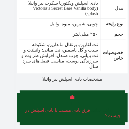
بادی اسپلش ویکتوریا سکرت بیر وانیلا
مدل
(Victoria’s Secret Bare Vanilla body
splash)
نوع رایحه
چوبی، شیرین، میوه، وانیل
حجم
۲۵۰ میلی‌لیتر
نت آغازین: پرتقال ماندارین، شکوفه
سیب و گل یاسمین، نت میانی: وانیلنت و
خصوصیات
نت پایانی: چوب صندل، افزایش طراوت و
خاص
سرزندگی پوست، مناسب فصل‌های سرد
سال
مشخصات بادی اسپلش بیر وانیلا
می‌خواهید بدانید
فرق بادی میست با بادی اسپلش در
چیست؟