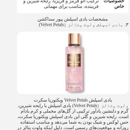
خصوصیات
ترکیب آلو قرمز و فریزیا،‌ رایحه شیرین و
خاص
فریبنده، مناسب برای مهمانی‌
مشخصات بادی اسپلش پیور سداکشن
۳. بادی اسپلش ولوت پتالز (ٖVelvet Petals)
بادی اسپلش Velvet Petals ویکتوریا سکرت
ولوت پتالز (ٖVelvet Petals) بادی اسپلش با رایحه شیرین،
گرم و دلنشین یادآور ترکیبی از گل‌های مخملی و کرم بادام
است. رایحه‌ شیرین و گلی این بادی اسپلش ویکتوریا سکرت،
حس لوکس و شیک بودن به شما می‌دهد و مناسب استفاده
روزانه و موقعیت‌های رسمی است. دلیل اینکه ولوت پتالز در