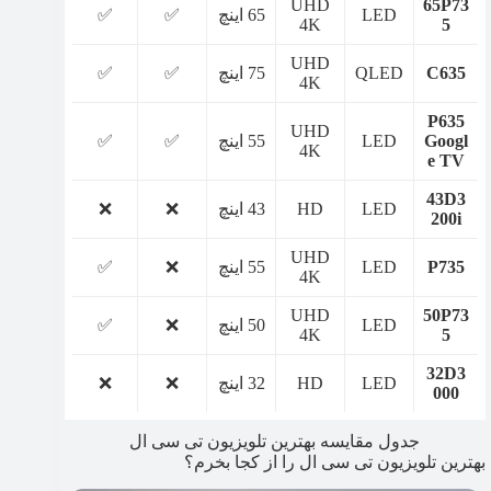
UHD
65P73
LED
65 اینچ
✅
✅
4K
5
UHD
C635
QLED
75 اینچ
✅
✅
4K
P635
UHD
Googl
LED
55 اینچ
✅
✅
4K
e TV
43D3
LED
HD
43 اینچ
❌
❌
200i
UHD
P735
LED
55 اینچ
❌
✅
4K
UHD
50P73
LED
50 اینچ
❌
✅
4K
5
32D3
LED
HD
32 اینچ
❌
❌
000
جدول مقایسه بهترین تلویزیون تی سی ال
بهترین تلویزیون تی سی ال را از کجا بخرم؟