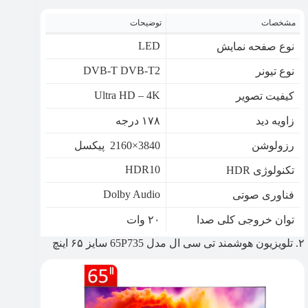
مشخصات
توضیحات
LED
نوع صفحه نمایش
DVB-T DVB-T2
نوع تيونر
Ultra HD – 4K
کیفیت تصویر
زاویه دید
۱۷۸ درجه
رزولوشن
3840×2160 پیکسل
HDR10
تکنولوژی HDR
Dolby Audio
فناوری صوتی
توان خروجی کلی صدا
۲۰ وات
۲. تلویزیون هوشمند تی سی ال مدل 65P735 سایز ۶۵ اینچ