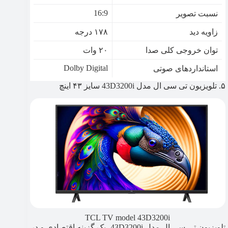
16:9
نسبت تصویر
زاویه دید
۱۷۸ درجه
توان خروجی کلی صدا
۲۰ وات
Dolby Digital
استانداردهای صوتی
۵. تلویزیون تی سی ال مدل 43D3200i سایز ۴۳ اینچ
TCL TV model 43D3200i
تلویزیون تی سی ال مدل 43D3200i، یک گزینه اقتصادی و در