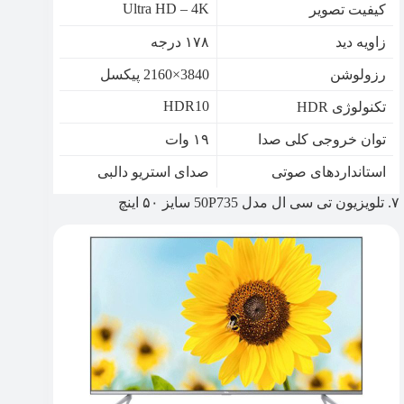
Ultra HD – 4K
کیفیت تصویر
زاویه دید
۱۷۸ درجه
رزولوشن
3840×2160 پیکسل
HDR10
تکنولوژی HDR
توان خروجی کلی صدا
۱۹ وات
استانداردهای صوتی
صدای استریو دالبی
۷. تلویزیون تی سی ال مدل 50P735 سایز ۵۰ اینچ