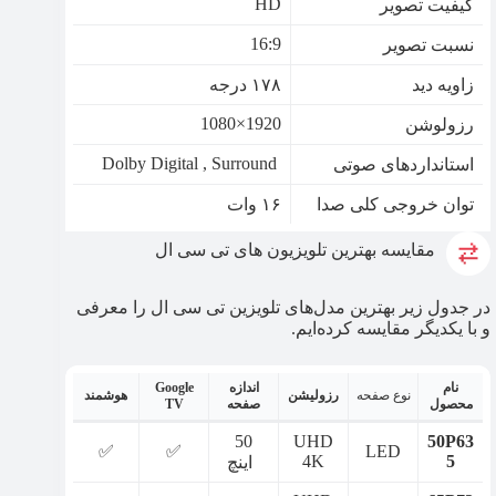
HD
کیفیت تصویر
16:9
نسبت تصویر
زاویه دید
۱۷۸ درجه‌
1920×1080
رزولوشن
Dolby Digital , Surround
استانداردهای صوتی
توان خروجی کلی صدا
۱۶ وات
مقایسه بهترین تلویزیون های تی سی ال
در جدول زیر بهترین مدل‌های تلویزین تی سی ال را معرفی
و با یکدیگر مقایسه کرده‌ایم.
نام
اندازه
Google
نوع صفحه
رزولیشن
هوشمند
محصول
صفحه
TV
50
UHD
50P63
✅
✅
LED
4K
5
اینچ