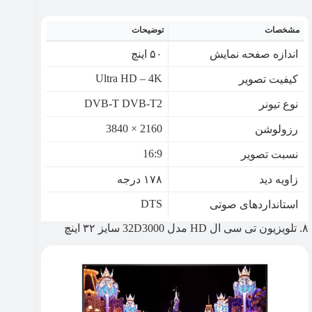
مشخصات
توضیحات
اندازه صفحه نمایش
۵۰ اینچ
Ultra HD – 4K
کیفیت تصویر
DVB-T DVB-T2
نوع تيونر
2160 × 3840
رزولوشن
16:9
نسبت تصویر
زاویه دید
۱۷۸ درجه
DTS
استانداردهای صوتی
۸. تلویزیون تی سی ال HD مدل 32D3000 سایز ۳۲ اینچ