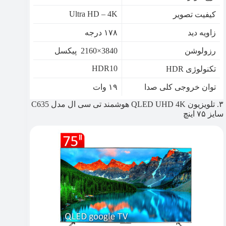
Ultra HD – 4K
کیفیت تصویر
زاویه دید
۱۷۸ درجه
رزولوشن
3840×2160 پیکسل
HDR10
تکنولوژی HDR
توان خروجی کلی صدا
۱۹ وات
۳. تلویزیون QLED UHD 4K هوشمند تی سی ال مدل C635
سایز ۷۵ اینچ