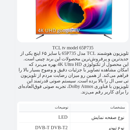
TCL tv model 65P735
تلویزیون هوشمند TCL مدل 65P735 با سایز ۶۵ اینچ یکی از
جدیدترین و پرفروش‌ترین محصولات این برند چینی است.
این محصول از تکنولوژی 4K Ultra HD بهره می‌برد که
امکان مشاهده تصاویر با جزئیات دقیق و وضوح بسیار بالا را
فراهم می‌کند. از همین رو میزان رضایت مردم از تلویزیون
تی سی ال را بالا برده است. سیستم صوتی قدرتمند این
تلویزیون با فناوری Dolby Atmos، تجربه صوتی فوق‌العاده‌ای
را برای کاربر رقم می‌زند.
مشخصات
توضیحات
LED
نوع صفحه نمایش
DVB-T DVB-T2
نوع تيونر