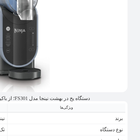
دستگاه یخ در بهشت نینجا مدل FS301؛ از باکیفیت‌رین دستگاه‌های یخ در بهشت ساز
ویژگی‌ها
برند
نینجا 
نوع دستگاه
تک