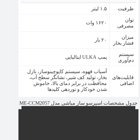
ظرفیت
۱.۵ لیتر
توان
۱۶۲۰ وات
مصرفی
میزان
۲۰ بار
فشار بخار
سیستم
پمپ ULKA ایتالیایی
دم‌آوری
آسیاب قهوه، سیستم کاپوچینوساز، نازل
قابلیت‌های
بخار، تولید کف شیر، نشانگر سطح آب،
اضافی
محافظت در برابر دمای بالا، خاموش
شدن خودکار و نوردهی کلیدها
جدول مشخصات اسپرسو ساز مباشی مدل ME-CCM2057