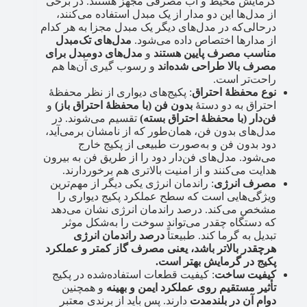
گرمایش محیط و آب مصرفی مجهز هستند. در برخی
از مدل‌ها این دو مدار از یک مبدل استفاده می‌کنند،
درحالی‌که در مدل‌های دیگر یک مبدل مجزا به هر کدام
از مدارها اختصاص داده می‌شود.
مدل‌های تک‌مبدل
مناسب مصرف پایین هستند
و
مدل‌های دومبدل برای
مصرف بالا طراحی شده‌اند
و رسوب گیری آن‌ها هم
راحت‌تر است.
نوع محفظۀ احتراق
: پکیج‌های دیواری از نظر محفظۀ
احتراق به دو دستۀ
بدون فن (با محفظۀ احتراق باز)
و
فن‌دار (با محفظۀ احتراق بسته)
تقسیم می‌شوند. در
مدل‌های بدون فن، همان‌طور که از نامشان برمی‌آید،
دود بدون فن و به‌صورت طبیعی از پکیج خارج
می‌شود. مدل‌های فن‌دار دود را از طریق فن به بیرون
هدایت می‌کنند و از امنیت بالاتری هم برخوردارند.
مصرف انرژی
: راندمان انرژی یکی دیگر از مهم‌ترین
ویژگی‌هایی است که سطح عملکرد پکیج دیواری را
مشخص می‌کند. درصد راندمان انرژی نشان می‌دهد
که دستگاه چقدر می‌تواند سوخت را به‌شکل موثر
تبدیل به گرما کند. طبیعتاً
درصد راندمان انرژی
هرچقدر بالاتر باشد، یعنی مصرف گاز کمتر و عملکرد
پکیج در گرمایش بهتر است.
کیفیت ساخت
: کیفیت قطعات استفاده‌شده در پکیج
تأثیر مستقیم روی عملکرد ایمن و بهینه
و همچنین
دوام آن در بلندمدت
دارند. پس باید از برندی معتبر