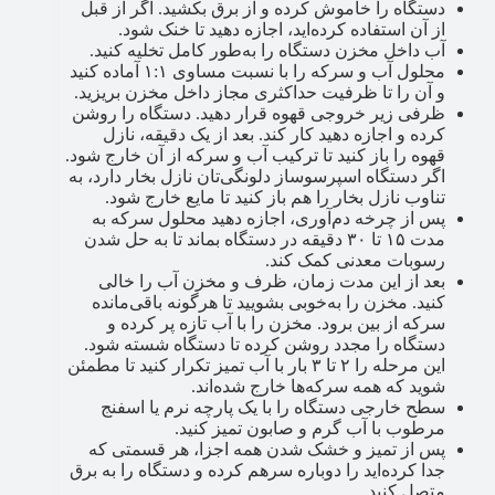
دستگاه را خاموش کرده و از برق بکشید. اگر از قبل
از آن استفاده کرده‌اید، اجازه دهید تا خنک شود.
آب داخل مخزن دستگاه را به‌طور کامل تخلیه کنید.
محلول آب و سرکه را با نسبت مساوی ۱:۱ آماده کنید
و آن را تا ظرفیت حداکثری مجاز داخل مخزن بریزید.
ظرفی زیر خروجی قهوه قرار دهید. دستگاه را روشن
کرده و اجازه دهید کار کند. بعد از یک دقیقه، نازل
قهوه را باز کنید تا ترکیب آب و سرکه از آن خارج شود.
اگر دستگاه اسپرسوساز دلونگی‌تان نازل بخار دارد، به
تناوب نازل بخار را هم باز کنید تا مایع خارج شود.
پس از چرخه دم‌آوری، اجازه دهید محلول سرکه به
مدت ۱۵ تا ۳۰ دقیقه در دستگاه بماند تا به حل شدن
رسوبات معدنی کمک کند.
بعد از این مدت زمان، ظرف و مخزن آب را خالی
کنید. مخزن را به‌خوبی بشویید تا هرگونه باقی‌مانده
سرکه از بین برود. مخزن را با آب تازه پر کرده و
دستگاه را مجدد روشن کرده تا دستگاه شسته شود.
این مرحله را ۲ تا ۳ بار با آب تمیز تکرار کنید تا مطمئن
شوید که همه سرکه‌ها خارج شده‌اند.
سطح خارجی دستگاه را با یک پارچه نرم یا اسفنج
مرطوب با آب گرم و صابون تمیز کنید.
پس از تمیز و خشک شدن همه اجزا، هر قسمتی که
جدا کرده‌اید را دوباره سرهم کرده و دستگاه را به برق
متصل کنید.