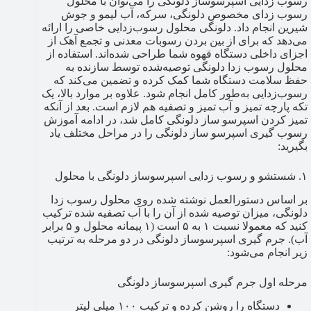
رسوب زدایی اسپرسوساز دلونگی را می‌توان با محلول
رسوب زدای مخصوص دلونگی، سرکه، آب لیمو و جوش
شیرین انجام داد. دلونگی محلول‌ رسوب‌زدایی خاصی را ارائه
می‌دهد که برای از بین بردن رسوبات معدنی و تجمع آهک از
اجزای داخلی دستگاه قهوه شما طراحی شده‌اند. استفاده از
محلول‌ رسوب زدا دلونگی توصیه‌شده توسط سازنده به
حفظ سلامت دستگاه شما کمک کرده و تضمین می‌کند که
رسوب‌زدایی به‌طور کامل انجام شود. علاوه بر موارد بالا، یک
تکه پارچه تمیز و آب تمیز و تصفیه هم لازم است. بعد از آنکه
تمیز کردن اسپرسو ساز دلونگی کامل شد، در ادامه آموزش
رسوب گیری اسپرسو ساز دلونگی را در مراحل مختلف یاد
بگیرید:
۱. شستشو و رسوب زدایی اسپرسوساز دلونگی با محلول
بر اساس دستورالعمل نوشته شده روی محلول رسوب زدا
دلونگی، میزان توصیه شده از آن را با آب تصفیه شده ترکیب
کنید که معمولا نسبت ۱ به ۵ است (۱ پیمانه محلول و ۵ برابر
آب). جرم گیری اسپرسوساز دلونگی در دو مرحله به ترتیب
زیر انجام می‌شود:
مرحله اول جرم گیری اسپرسوساز دلونگی
دستگاه را روشن کرده و ترکیب ۱۰۰ میلی لیتر