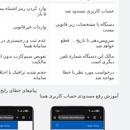
وارد کردن رمز اشتباه بیش
حساب کاربری مسدود شد
۵ بار
دستگاه با مشخصات زیر قانونی
واردات غیرقانونی
نیست
سرویس‌دهی تا تاریخ … قطع
عدم ثبت و رجیستری در
خواهد شد
سامانۀ همتا
مالک این دستگاه شمارۀ تلفن
تعویض سیم‌کارت بدون ان
دیگری است
مالکیت
درخواست مورد نظر با خطا
حجم شدید ترافیک یا اختل
مواجه شد
سامانه
پیام‌های خطای رایج 
آموزش رفع مسدودی حساب کاربری همتا