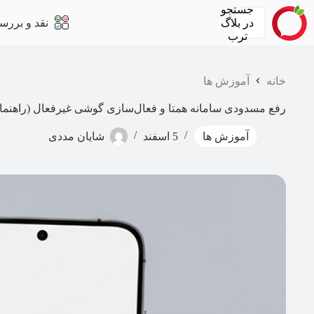
رش
جستجو
ه
در
بلاگ
نقد و بررس
حتوا
ترب
خانه
آموزش ها
رفع مسدودی سامانه همتا و فعال‌سازی گوشی غیرفعال (راهنمای تص
آموزش ها
5 اسفند
شایان مددی