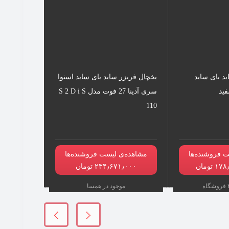
د بای ساید
یخچال فریزر ساید بای ساید اسنوا
سری آدینا 27 فوت مدل S 2 D i S
110
 فروشنده‌ها
مشاهده‌ی لیست فروشنده‌ها
۲۳۴٫۶۷۱٫۰۰۰ تومان
موجود در همسا