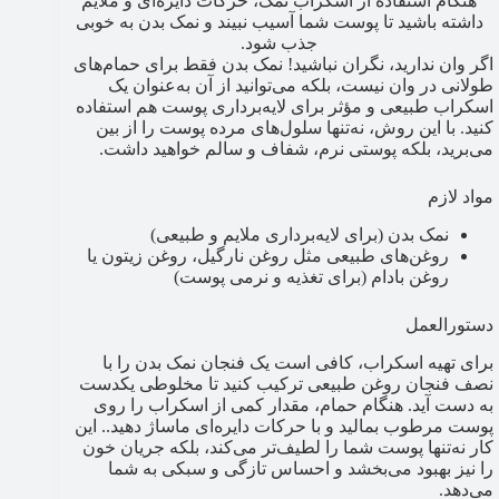
هنگام استفاده از اسکراب نمک، حرکات دایره‌ای و ملایم
داشته باشید تا پوست شما آسیب نبیند و نمک بدن به خوبی
جذب شود.
اگر وان ندارید، نگران نباشید! نمک بدن فقط برای حمام‌های
طولانی در وان نیست، بلکه می‌توانید از آن به‌عنوان یک
اسکراب طبیعی و مؤثر برای لایه‌برداری پوست هم استفاده
کنید. با این روش، نه‌تنها سلول‌های مرده پوست را از بین
می‌برید، بلکه پوستی نرم، شفاف و سالم خواهید داشت.
مواد لازم
نمک بدن (برای لایه‌برداری ملایم و طبیعی)
روغن‌های طبیعی مثل روغن نارگیل، روغن زیتون یا
روغن بادام (برای تغذیه و نرمی پوست)
دستورالعمل
برای تهیه اسکراب، کافی است یک فنجان نمک بدن را با
نصف فنجان روغن طبیعی ترکیب کنید تا مخلوطی یکدست
به دست آید. هنگام حمام، مقدار کمی از اسکراب را روی
پوست مرطوب بمالید و با حرکات دایره‌ای ماساژ دهید.. این
کار نه‌تنها پوست شما را لطیف‌تر می‌کند، بلکه جریان خون
را نیز بهبود می‌بخشد و احساس تازگی و سبکی به شما
می‌دهد.